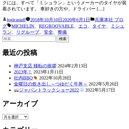
クには、すべて「ミシュラン」というメーカーのタイヤが装
着されています。 車好きの方や、ドライバー […]
投
カ
logicastaff
2018年10月10日
2020年6月1日
兵庫本社 ブロ
稿
テ
タ
グ
MICHELIN
、
REGROOVABLE
、
エコ
、
タイヤ
、
ミシュ
者:
ゴ
グ:
ラン
、
リグルーブ
、
安全
、
整備
リ
検
ー:
索:
最近の投稿
神戸支店 移転の挨拶
2024年2月13日
2023年！
2023年1月11日
社内BBQ
2022年10月28日
金曜日の炊き出し～つゆだく牛丼～
2022年5月26日
ジャパントラックショー2022
2022年5月17日
アーカイブ
ア
ー
カ