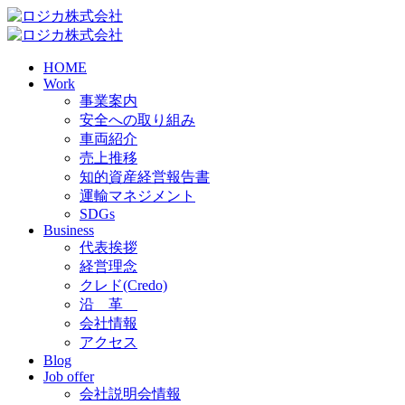
HOME
Work
事業案内
安全への取り組み
車両紹介
売上推移
知的資産経営報告書
運輸マネジメント
SDGs
Business
代表挨拶
経営理念
クレド(Credo)
沿 革
会社情報
アクセス
Blog
Job offer
会社説明会情報