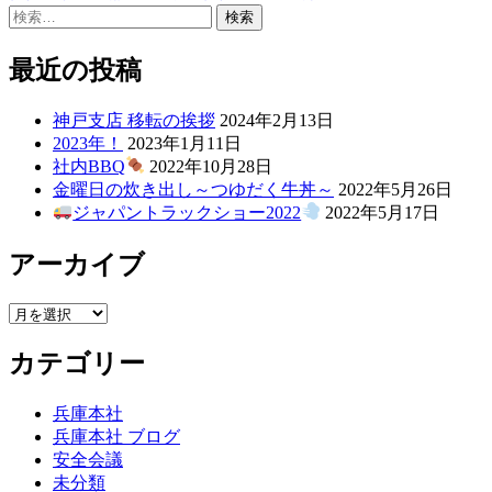
リ
検
ー:
索:
最近の投稿
神戸支店 移転の挨拶
2024年2月13日
2023年！
2023年1月11日
社内BBQ
2022年10月28日
金曜日の炊き出し～つゆだく牛丼～
2022年5月26日
ジャパントラックショー2022
2022年5月17日
アーカイブ
ア
ー
カテゴリー
カ
イ
ブ
兵庫本社
兵庫本社 ブログ
安全会議
未分類