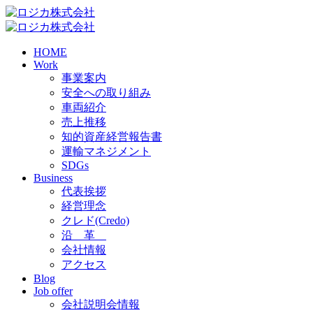
HOME
Work
事業案内
安全への取り組み
車両紹介
売上推移
知的資産経営報告書
運輸マネジメント
SDGs
Business
代表挨拶
経営理念
クレド(Credo)
沿 革
会社情報
アクセス
Blog
Job offer
会社説明会情報