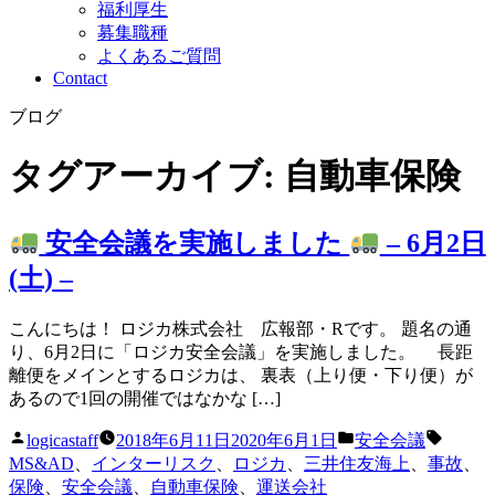
福利厚生
募集職種
よくあるご質問
Contact
ブログ
タグアーカイブ:
自動車保険
安全会議を実施しました
– 6月2日
(土) –
こんにちは！ ロジカ株式会社 広報部・Rです。 題名の通
り、6月2日に「ロジカ安全会議」を実施しました。 長距
離便をメインとするロジカは、 裏表（上り便・下り便）が
あるので1回の開催ではなかな […]
投
カ
タ
logicastaff
2018年6月11日
2020年6月1日
安全会議
稿
テ
グ:
MS&AD
、
インターリスク
、
ロジカ
、
三井住友海上
、
事故
、
者:
ゴ
保険
、
安全会議
、
自動車保険
、
運送会社