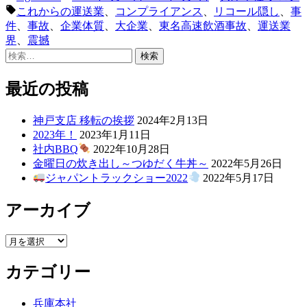
稿
テ
タ
これからの運送業
、
コンプライアンス
、
リコール隠し
、
事
者:
ゴ
グ:
件
、
事故
、
企業体質
、
大企業
、
東名高速飲酒事故
、
運送業
リ
界
、
震撼
ー:
検
索:
最近の投稿
神戸支店 移転の挨拶
2024年2月13日
2023年！
2023年1月11日
社内BBQ
2022年10月28日
金曜日の炊き出し～つゆだく牛丼～
2022年5月26日
ジャパントラックショー2022
2022年5月17日
アーカイブ
ア
ー
カテゴリー
カ
イ
ブ
兵庫本社