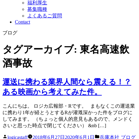
福利厚生
募集職種
よくあるご質問
Contact
ブログ
タグアーカイブ:
東名高速飲
酒事故
運送に携わる業界人間なら震える！？
ある映画から考えてみた件。
こんにちは。 ロジカ広報部・Rです。 まもなくこの運送業
に携わり1年が経とうとするRが灌漑深かった件をブログに
してみます。 （ちょっと個人的意見もあるので、メンドく
さいと思った時点で閉じてください） &nb […]
投
カ
logicastaff
2018年6月27日
2020年6月1日
兵庫本社 ブログ