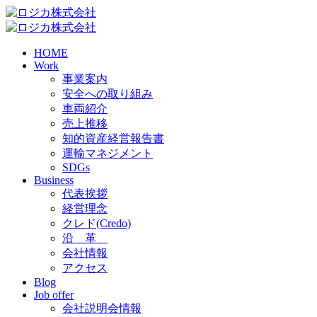
HOME
Work
事業案内
安全への取り組み
車両紹介
売上推移
知的資産経営報告書
運輸マネジメント
SDGs
Business
代表挨拶
経営理念
クレド(Credo)
沿 革
会社情報
アクセス
Blog
Job offer
会社説明会情報