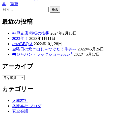
リ
界
、
震撼
ー:
検
索:
最近の投稿
神戸支店 移転の挨拶
2024年2月13日
2023年！
2023年1月11日
社内BBQ🍖
2022年10月28日
金曜日の炊き出し～つゆだく牛丼～
2022年5月26日
🚚ジャパントラックショー2022💨
2022年5月17日
アーカイブ
ア
ー
カテゴリー
カ
イ
ブ
兵庫本社
兵庫本社 ブログ
安全会議