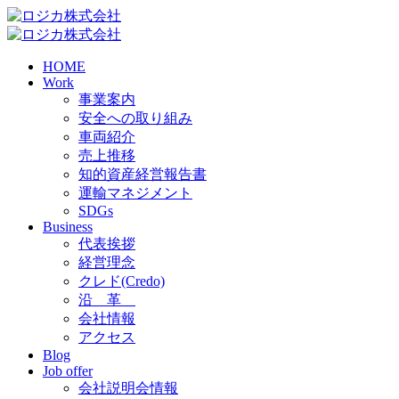
HOME
Work
事業案内
安全への取り組み
車両紹介
売上推移
知的資産経営報告書
運輸マネジメント
SDGs
Business
代表挨拶
経営理念
クレド(Credo)
沿 革
会社情報
アクセス
Blog
Job offer
会社説明会情報