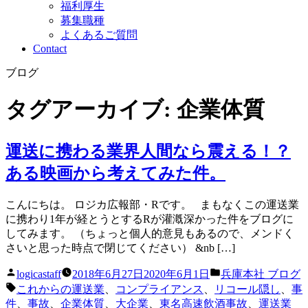
福利厚生
募集職種
よくあるご質問
Contact
ブログ
タグアーカイブ:
企業体質
運送に携わる業界人間なら震える！？
ある映画から考えてみた件。
こんにちは。 ロジカ広報部・Rです。 まもなくこの運送業
に携わり1年が経とうとするRが灌漑深かった件をブログに
してみます。 （ちょっと個人的意見もあるので、メンドく
さいと思った時点で閉じてください） &nb […]
投
カ
logicastaff
2018年6月27日
2020年6月1日
兵庫本社 ブログ
稿
テ
タ
これからの運送業
、
コンプライアンス
、
リコール隠し
、
事
者:
ゴ
グ:
件
、
事故
、
企業体質
、
大企業
、
東名高速飲酒事故
、
運送業