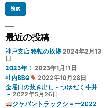
シ
ョ
ン
最近の投稿
神戸支店 移転の挨拶
2024年2月13
日
2023年！
2023年1月11日
社内BBQ
2022年10月28日
金曜日の炊き出し～つゆだく牛丼
～
2022年5月26日
ジャパントラックショー2022