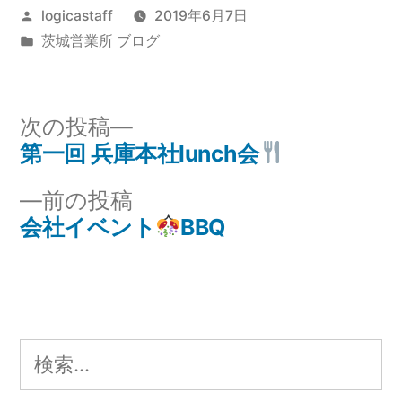
投
logicastaff
2019年6月7日
稿
カ
茨城営業所 ブログ
者:
テ
ゴ
リ
次
次の投稿
ー:
の
第一回 兵庫本社lunch会
投
投
前
前の投稿
稿
稿:
の
会社イベント
BBQ
ナ
投
稿:
ビ
ゲ
検
ー
索: