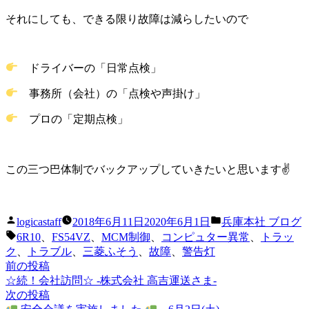
それにしても、できる限り故障は減らしたいので
ドライバーの「日常点検」
事務所（会社）の「点検や声掛け」
プロの「定期点検」
この三つ巴体制でバックアップしていきたいと思います✌️
投
カ
logicastaff
2018年6月11日
2020年6月1日
兵庫本社 ブログ
稿
テ
タ
6R10
、
FS54VZ
、
MCM制御
、
コンピュター異常
、
トラッ
者:
ゴ
グ:
ク
、
トラブル
、
三菱ふそう
、
故障
、
警告灯
リ
前
前の投稿
投
ー:
の
☆続！会社訪問☆ -株式会社 高吉運送さま-
稿
投
次
次の投稿
稿:
の