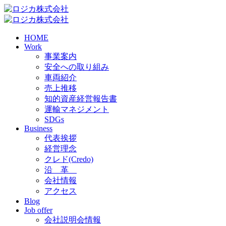
HOME
Work
事業案内
安全への取り組み
車両紹介
売上推移
知的資産経営報告書
運輸マネジメント
SDGs
Business
代表挨拶
経営理念
クレド(Credo)
沿 革
会社情報
アクセス
Blog
Job offer
会社説明会情報