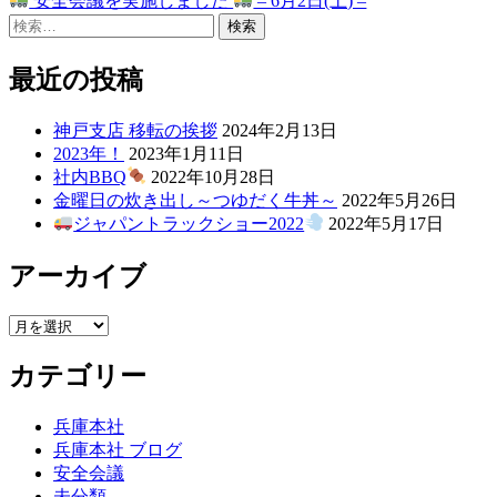
安全会議を実施しました
– 6月2日(土) –
ナ
検
投
ビ
索:
稿:
ゲ
最近の投稿
ー
神戸支店 移転の挨拶
2024年2月13日
シ
2023年！
2023年1月11日
社内BBQ
2022年10月28日
ョ
金曜日の炊き出し～つゆだく牛丼～
2022年5月26日
ン
ジャパントラックショー2022
2022年5月17日
アーカイブ
ア
ー
カテゴリー
カ
イ
ブ
兵庫本社
兵庫本社 ブログ
安全会議
未分類