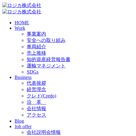
HOME
Work
事業案内
安全への取り組み
車両紹介
売上推移
知的資産経営報告書
運輸マネジメント
SDGs
Business
代表挨拶
経営理念
クレド(Credo)
沿 革
会社情報
アクセス
Blog
Job offer
会社説明会情報