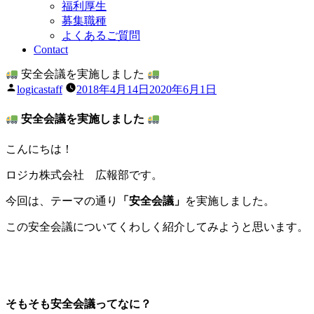
福利厚生
募集職種
よくあるご質問
Contact
安全会議を実施しました
投
logicastaff
2018年4月14日
2020年6月1日
稿
者:
安全会議を実施しました
こんにちは！
ロジカ株式会社 広報部です。
今回は、テーマの通り
「安全会議」
を実施しました。
この安全会議についてくわしく紹介してみようと思います。
そもそも安全会議ってなに？