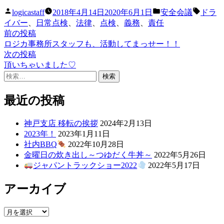
投
カ
タ
logicastaff
2018年4月14日
2020年6月1日
安全会議
ドラ
稿
テ
グ:
イバー
、
日常点検
、
法律
、
点検
、
義務
、
責任
者:
ゴ
前
前の投稿
投
リ
の
ロジカ事務所スタッフも、活動してまっせー！！
稿
ー:
投
次
次の投稿
稿:
の
頂いちゃいました♡
ナ
検
投
ビ
索:
稿:
ゲ
最近の投稿
ー
神戸支店 移転の挨拶
2024年2月13日
シ
2023年！
2023年1月11日
社内BBQ
2022年10月28日
ョ
金曜日の炊き出し～つゆだく牛丼～
2022年5月26日
ン
ジャパントラックショー2022
2022年5月17日
アーカイブ
ア
ー