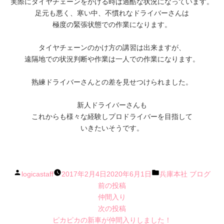
実際にタイヤチェーンをかける時は過酷な状況になっています。
足元も悪く、寒い中、不慣れなドライバーさんは
極度の緊張状態での作業になります。
タイヤチェーンのかけ方の講習は出来ますが、
遠隔地での状況判断や作業は一人での作業になります。
熟練ドライバーさんとの差を見せつけられました。
新人ドライバーさんも
これからも様々な経験しプロドライバーを目指して
いきたいそうです。
投
カ
logicastaff
2017年2月4日
2020年6月1日
兵庫本社 ブログ
稿
前
テ
前の投稿
者:
の
ゴ
仲間入り
投
次
リ
次の投稿
稿:
の
ー:
ピカピカの新車が仲間入りしました！