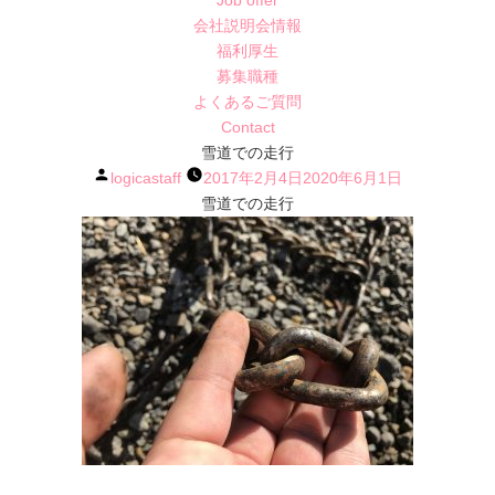
Job offer
会社説明会情報
福利厚生
募集職種
よくあるご質問
Contact
雪道での走行
投
logicastaff
2017年2月4日
2020年6月1日
稿
雪道での走行
者: