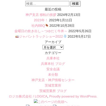
検
投
索:
稿:
最近の投稿
神戸支店 移転の挨拶
2024年2月13日
2023年！
2023年1月11日
社内BBQ
2022年10月28日
金曜日の炊き出し～つゆだく牛丼～
2022年5月26日
ジャパントラックショー2022
2022年5月17日
アーカイブ
ア
ー
カテゴリー
カ
兵庫本社
イ
兵庫本社 ブログ
ブ
安全会議
未分類
神戸支店・神戸情報センター
茨城営業所
茨城営業所 ブログ
ロジカ株式会社 / LOGICA
,
Proudly powered by WordPress.