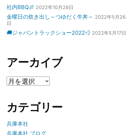
社内BBQ🍖
2022年10月28日
金曜日の炊き出し～つゆだく牛丼～
2022年5月26
日
🚚ジャパントラックショー2022💨
2022年5月17日
アーカイブ
ア
ー
カテゴリー
カ
イ
兵庫本社
ブ
兵庫本社 ブログ