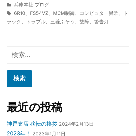
稿
カ
兵庫本社 ブログ
者:
テ
タ
6R10
、
FS54VZ
、
MCM制御
、
コンピュター異常
、
ト
ゴ
グ:
ラック
、
トラブル
、
三菱ふそう
、
故障
、
警告灯
リ
ー:
検
索:
最近の投稿
神戸支店 移転の挨拶
2024年2月13日
2023年！
2023年1月11日