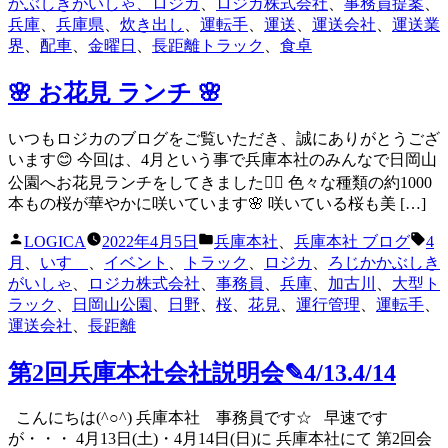
リ
かぶしきがいしゃ、ロジカ
、
ロジカ株式会社
、
事務員提案
、
ー:
兵庫
、
兵庫県
、
炊き出し
、
運転手
、
運送
、
運送会社
、
運送業
界
、
配車
、
金曜日
、
長距離トラック
、
食卓
🌸 お花見 ランチ 🌸
いつもロジカのブログをご覧いただき、誠にありがとうござ
います😊 今回は、4月という事で兵庫本社のみんなで日岡山
公園へお花見ランチをしてきました✌🏻 色々な種類の約1000
本もの桜が華やかに咲いています🌸 咲いている桜も美 […]
投
カ
タ
LOGICA
2022年4月5日
兵庫本社
、
兵庫本社 ブログ
4
稿
テ
グ:
月
、
いすゞ
、
イベント
、
トラック
、
ロジカ
、
ろじかかぶしき
者:
ゴ
がいしゃ
、
ロジカ株式会社
、
事務員
、
兵庫
、
加古川
、
大型ト
リ
ラック
、
日岡山公園
、
日野
、
桜
、
花見
、
運行管理
、
運転手
、
ー:
運送会社
、
長距離
第2回兵庫本社会社説明会✎4/13.4/14
こんにちは(^○^) 兵庫本社 事務員です☆ 早速です
が・・・ 4月13日(土)・4月14日(日)に 兵庫本社にて 第2回会