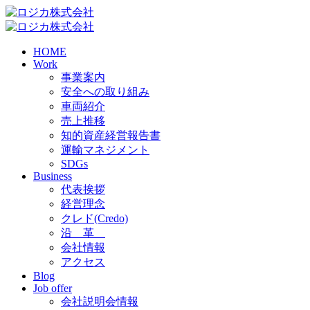
HOME
Work
事業案内
安全への取り組み
車両紹介
売上推移
知的資産経営報告書
運輸マネジメント
SDGs
Business
代表挨拶
経営理念
クレド(Credo)
沿 革
会社情報
アクセス
Blog
Job offer
会社説明会情報