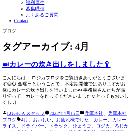
福利厚生
募集職種
よくあるご質問
Contact
ブログ
タグアーカイブ:
4月
🍛カレーの炊き出しをしました🥄
こんにちは！ ロジカブログをご覧頂きありがとうございま
す😌💞 金曜日ということで、不定期開催ではありますがお
昼にカレーの炊き出しを行いました🍛 事務員さんたちが張
り切って、カレーを作ってくださいました☺️とってもおいし
く […]
投
カ
LOGICA スタッフ
2022年4月15日
兵庫本社
、
兵庫本社
稿
テ
タ
ブログ
4月
、
おいしい
、
お疲れ様でした
、
カレー
、
カレー
者:
ゴ
グ:
ライス
、
ドライバー
、
トラック
、
ひょうご
、
ロジカ
、
ろじか