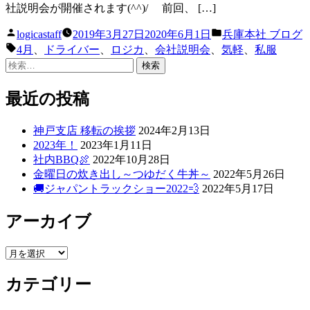
社説明会が開催されます(^^)/ 前回、 […]
投
カ
logicastaff
2019年3月27日
2020年6月1日
兵庫本社 ブログ
稿
テ
タ
4月
、
ドライバー
、
ロジカ
、
会社説明会
、
気軽
、
私服
者:
ゴ
グ:
検
リ
索:
ー:
最近の投稿
神戸支店 移転の挨拶
2024年2月13日
2023年！
2023年1月11日
社内BBQ🍖
2022年10月28日
金曜日の炊き出し～つゆだく牛丼～
2022年5月26日
🚚ジャパントラックショー2022💨
2022年5月17日
アーカイブ
ア
ー
カテゴリー
カ
イ