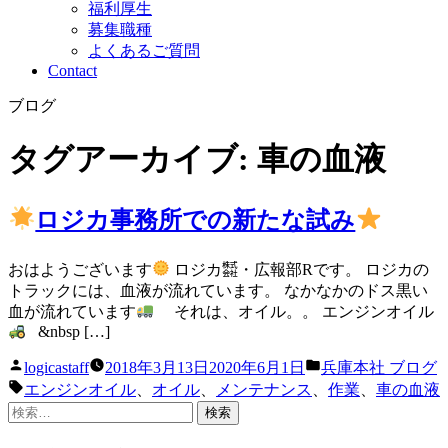
福利厚生
募集職種
よくあるご質問
Contact
ブログ
タグアーカイブ:
車の血液
ロジカ事務所での新たな試み
おはようございます
ロジカ㍿・広報部Rです。 ロジカの
トラックには、血液が流れています。 なかなかのドス黒い
血が流れています
それは、オイル。。 エンジンオイル
&nbsp […]
投
カ
logicastaff
2018年3月13日
2020年6月1日
兵庫本社 ブログ
稿
テ
タ
エンジンオイル
、
オイル
、
メンテナンス
、
作業
、
車の血液
者:
ゴ
グ:
検
リ
索: