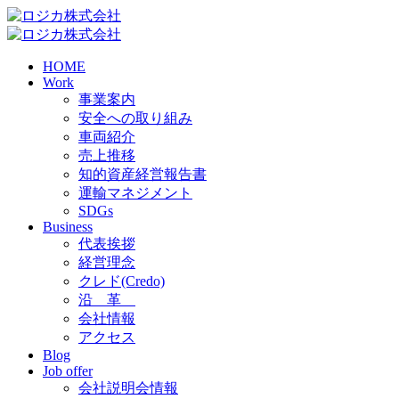
HOME
Work
事業案内
安全への取り組み
車両紹介
売上推移
知的資産経営報告書
運輸マネジメント
SDGs
Business
代表挨拶
経営理念
クレド(Credo)
沿 革
会社情報
アクセス
Blog
Job offer
会社説明会情報