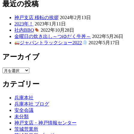
ー:
最近の投稿
神戸支店 移転の挨拶
2024年2月13日
2023年！
2023年1月11日
社内BBQ
2022年10月28日
金曜日の炊き出し～つゆだく牛丼～
2022年5月26日
ジャパントラックショー2022
2022年5月17日
アーカイブ
ア
ー
カテゴリー
カ
イ
ブ
兵庫本社
兵庫本社 ブログ
安全会議
未分類
神戸支店・神戸情報センター
茨城営業所