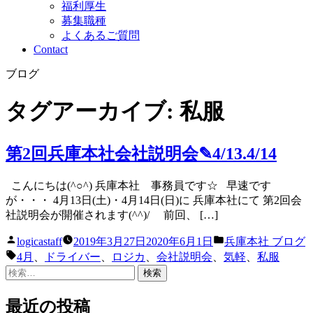
福利厚生
募集職種
よくあるご質問
Contact
ブログ
タグアーカイブ:
私服
第2回兵庫本社会社説明会✎4/13.4/14
こんにちは(^○^) 兵庫本社 事務員です☆ 早速です
が・・・ 4月13日(土)・4月14日(日)に 兵庫本社にて 第2回会
社説明会が開催されます(^^)/ 前回、 […]
投
カ
logicastaff
2019年3月27日
2020年6月1日
兵庫本社 ブログ
稿
テ
タ
4月
、
ドライバー
、
ロジカ
、
会社説明会
、
気軽
、
私服
者:
ゴ
グ:
検
リ
索:
ー:
最近の投稿