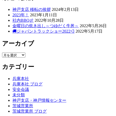
神戸支店 移転の挨拶
2024年2月13日
2023年！
2023年1月11日
社内BBQ🍖
2022年10月28日
金曜日の炊き出し～つゆだく牛丼～
2022年5月26日
🚚ジャパントラックショー2022💨
2022年5月17日
アーカイブ
ア
ー
カテゴリー
カ
イ
ブ
兵庫本社
兵庫本社 ブログ
安全会議
未分類
神戸支店・神戸情報センター
茨城営業所
茨城営業所 ブログ