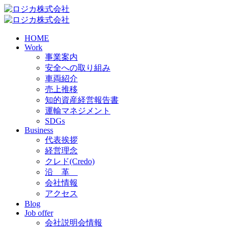
HOME
Work
事業案内
安全への取り組み
車両紹介
売上推移
知的資産経営報告書
運輸マネジメント
SDGs
Business
代表挨拶
経営理念
クレド(Credo)
沿 革
会社情報
アクセス
Blog
Job offer
会社説明会情報