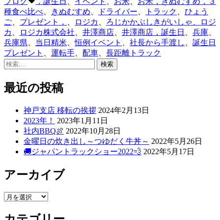
タ
ブログ
，誕生日
、
イベント
、
お米
、
お米，きぬむすめ，３
者:
ゴ
グ:
種食べ比べ
、
きぬむすめ
、
ドライバー
、
トラック
、
ひょう
リ
ご
、
プレゼント，
、
ロジカ
、
ろじかかぶしきがいしゃ、ロジ
ー:
カ
、
ロジカ株式会社
、
井澤商店
、
井澤商店，誕生日
、
兵庫
、
兵庫県
、
当日精米
、
恒例イベント
、
社長から手渡し
、
誕生日
プレゼント
、
運転手
、
配車
、
長距離トラック
検
索:
最近の投稿
神戸支店 移転の挨拶
2024年2月13日
2023年！
2023年1月11日
社内BBQ🍖
2022年10月28日
金曜日の炊き出し～つゆだく牛丼～
2022年5月26日
🚚ジャパントラックショー2022💨
2022年5月17日
アーカイブ
ア
ー
カテゴリー
カ