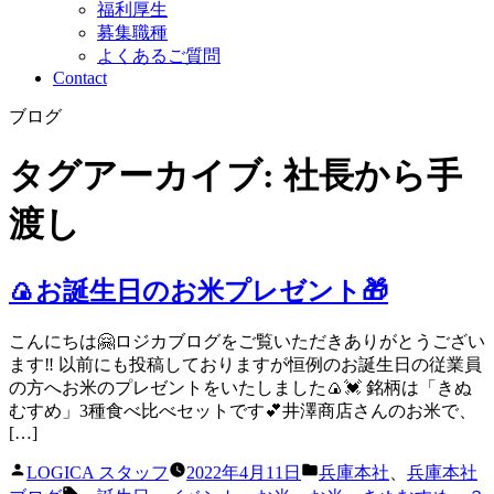
福利厚生
募集職種
よくあるご質問
Contact
ブログ
タグアーカイブ:
社長から手
渡し
🍙お誕生日のお米プレゼント🎁
こんにちは🤗ロジカブログをご覧いただきありがとうござい
ます‼️ 以前にも投稿しておりますが恒例のお誕生日の従業員
の方へお米のプレゼントをいたしました🍙💓 銘柄は「きぬ
むすめ」3種食べ比べセットです💕井澤商店さんのお米で、
[…]
投
カ
LOGICA スタッフ
2022年4月11日
兵庫本社
、
兵庫本社
稿
テ