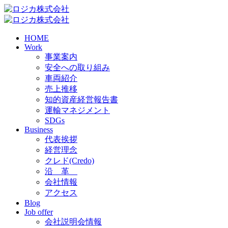
HOME
Work
事業案内
安全への取り組み
車両紹介
売上推移
知的資産経営報告書
運輸マネジメント
SDGs
Business
代表挨拶
経営理念
クレド(Credo)
沿 革
会社情報
アクセス
Blog
Job offer
会社説明会情報