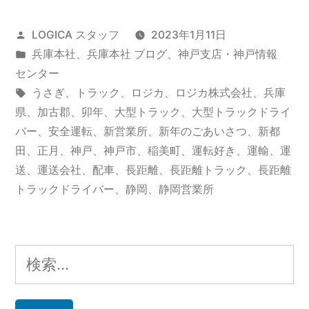
投
LOGICA スタッフ
2023年1月11日
稿
カ
兵庫本社
、
兵庫本社 ブログ
、
神戸支店・神戸情報
者:
テ
センター
ゴ
タ
うさぎ
、
トラック
、
ロジカ
、
ロジカ株式会社
、
兵庫
リ
グ:
県
、
加古郡
、
卯年
、
大型トラック
、
大型トラックドライ
ー:
バー
、
安全運転
、
新営業所
、
新年のごあいさつ
、
新都
田
、
正月
、
神戸
、
神戸市
、
稲美町
、
運転好き
、
運輸
、
運
送
、
運送会社
、
配車
、
長距離
、
長距離トラック
、
長距離
トラックドライバー
、
静岡
、
静岡営業所
検
索: