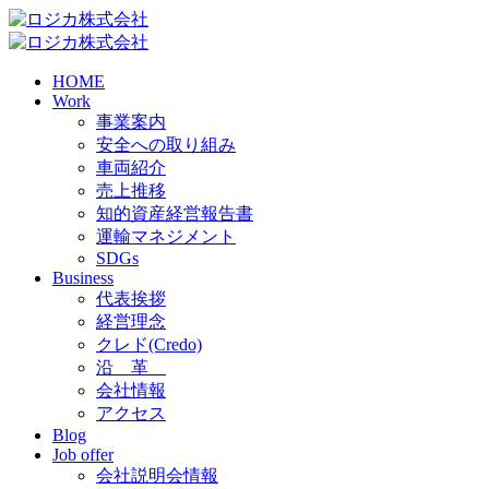
HOME
Work
事業案内
安全への取り組み
車両紹介
売上推移
知的資産経営報告書
運輸マネジメント
SDGs
Business
代表挨拶
経営理念
クレド(Credo)
沿 革
会社情報
アクセス
Blog
Job offer
会社説明会情報