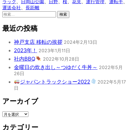
リ
ラック
、
日岡山公園
、
日野
、
桜
、
花見
、
運行管理
、
運転手
、
ー:
運送会社
、
長距離
検
索:
最近の投稿
神戸支店 移転の挨拶
2024年2月13日
2023年！
2023年1月11日
社内BBQ
2022年10月28日
金曜日の炊き出し～つゆだく牛丼～
2022年5月
26日
ジャパントラックショー2022
2022年5月17
日
アーカイブ
ア
ー
カテゴリー
カ