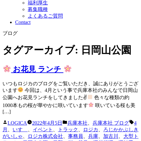
福利厚生
募集職種
よくあるご質問
Contact
ブログ
タグアーカイブ:
日岡山公園
お花見 ランチ
いつもロジカのブログをご覧いただき、誠にありがとうござ
います
今回は、4月という事で兵庫本社のみんなで日岡山
公園へお花見ランチをしてきました✌
色々な種類の約
1000本もの桜が華やかに咲いています
咲いている桜も美
[…]
投
カ
タ
LOGICA
2022年4月5日
兵庫本社
、
兵庫本社 ブログ
4
稿
テ
グ:
月
、
いすゞ
、
イベント
、
トラック
、
ロジカ
、
ろじかかぶしき
者:
ゴ
がいしゃ
、
ロジカ株式会社
、
事務員
、
兵庫
、
加古川
、
大型ト