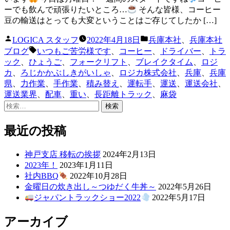
ーでも飲んで頑張りたいところ…
そんな皆様、コーヒー
豆の輸送はとっても大変ということはご存じてしたか […]
投
カ
LOGICA スタッフ
2022年4月18日
兵庫本社
、
兵庫本社
稿
テ
タ
ブログ
いつもご苦労様です
、
コーヒー
、
ドライバー
、
トラ
者:
ゴ
グ:
ック
、
ひょうご
、
フォークリフト
、
ブレイクタイム
、
ロジ
リ
カ
、
ろじかかぶしきがいしゃ
、
ロジカ株式会社
、
兵庫
、
兵庫
ー:
県
、
力作業
、
手作業
、
積み替え
、
運転手
、
運送
、
運送会社
、
運送業界
、
配車
、
重い
、
長距離トラック
、
麻袋
検
索:
最近の投稿
神戸支店 移転の挨拶
2024年2月13日
2023年！
2023年1月11日
社内BBQ
2022年10月28日
金曜日の炊き出し～つゆだく牛丼～
2022年5月26日
ジャパントラックショー2022
2022年5月17日
アーカイブ