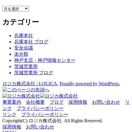
ア
ー
カテゴリー
カ
イ
ブ
兵庫本社
兵庫本社 ブログ
安全会議
未分類
神戸支店・神戸情報センター
茨城営業所
茨城営業所 ブログ
ロジカ株式会社 / LOGICA
,
Proudly powered by WordPress.
事業案内
会社概要
ブログ
採用情報
お問い合わせ
リ
ンク
プライバシーポリシー
リンク
プライバシーポリシー
Copyright(C) ロジカ株式会社. All Rights Reserved.
採用情報
お問い合わせ