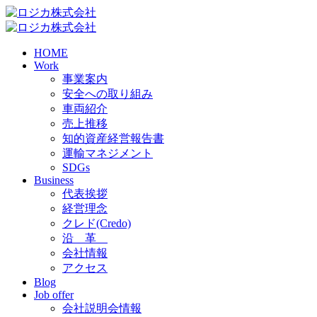
HOME
Work
事業案内
安全への取り組み
車両紹介
売上推移
知的資産経営報告書
運輸マネジメント
SDGs
Business
代表挨拶
経営理念
クレド(Credo)
沿 革
会社情報
アクセス
Blog
Job offer
会社説明会情報