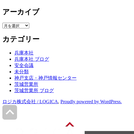
アーカイブ
ア
ー
カテゴリー
カ
イ
ブ
兵庫本社
兵庫本社 ブログ
安全会議
未分類
神戸支店・神戸情報センター
茨城営業所
茨城営業所 ブログ
ロジカ株式会社 / LOGICA
,
Proudly powered by WordPress.