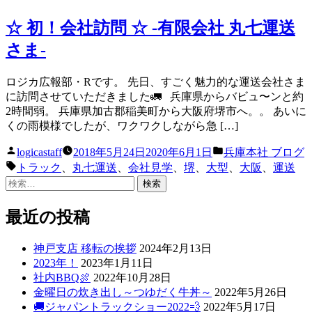
リ
ー:
☆ 初！会社訪問 ☆ -有限会社 丸七運送
さま-
ロジカ広報部・Rです。 先日、すごく魅力的な運送会社さま
に訪問させていただきました🚛 兵庫県からバビュ〜ンと約
2時間弱。 兵庫県加古郡稲美町から大阪府堺市へ。。 あいに
くの雨模様でしたが、ワクワクしながら急 […]
投
カ
logicastaff
2018年5月24日
2020年6月1日
兵庫本社 ブログ
稿
テ
タ
トラック
、
丸七運送
、
会社見学
、
堺
、
大型
、
大阪
、
運送
者:
ゴ
グ:
検
リ
索:
ー:
最近の投稿
神戸支店 移転の挨拶
2024年2月13日
2023年！
2023年1月11日
社内BBQ🍖
2022年10月28日
金曜日の炊き出し～つゆだく牛丼～
2022年5月26日
🚚ジャパントラックショー2022💨
2022年5月17日