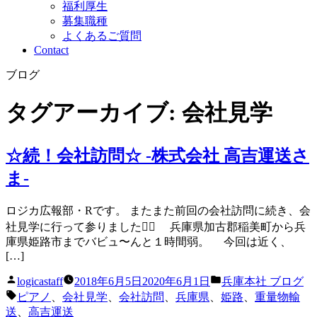
福利厚生
募集職種
よくあるご質問
Contact
ブログ
タグアーカイブ:
会社見学
☆続！会社訪問☆ -株式会社 高吉運送さ
ま-
ロジカ広報部・Rです。 またまた前回の会社訪問に続き、会
社見学に行って参りました🏃‍♀️ 兵庫県加古郡稲美町から兵
庫県姫路市までバビュ〜んと１時間弱。 今回は近く、
[…]
投
カ
logicastaff
2018年6月5日
2020年6月1日
兵庫本社 ブログ
稿
テ
タ
ピアノ
、
会社見学
、
会社訪問
、
兵庫県
、
姫路
、
重量物輸
者:
ゴ
グ:
送
、
高吉運送