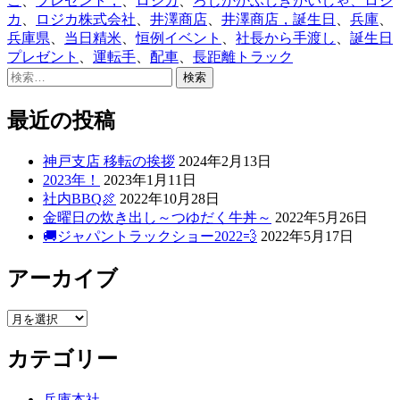
ご
、
プレゼント，
、
ロジカ
、
ろじかかぶしきがいしゃ、ロジ
ー:
カ
、
ロジカ株式会社
、
井澤商店
、
井澤商店，誕生日
、
兵庫
、
兵庫県
、
当日精米
、
恒例イベント
、
社長から手渡し
、
誕生日
プレゼント
、
運転手
、
配車
、
長距離トラック
検
索:
最近の投稿
神戸支店 移転の挨拶
2024年2月13日
2023年！
2023年1月11日
社内BBQ🍖
2022年10月28日
金曜日の炊き出し～つゆだく牛丼～
2022年5月26日
🚚ジャパントラックショー2022💨
2022年5月17日
アーカイブ
ア
ー
カテゴリー
カ
イ
ブ
兵庫本社