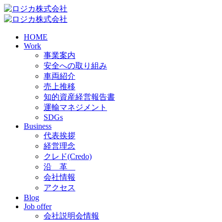
HOME
Work
事業案内
安全への取り組み
車両紹介
売上推移
知的資産経営報告書
運輸マネジメント
SDGs
Business
代表挨拶
経営理念
クレド(Credo)
沿 革
会社情報
アクセス
Blog
Job offer
会社説明会情報