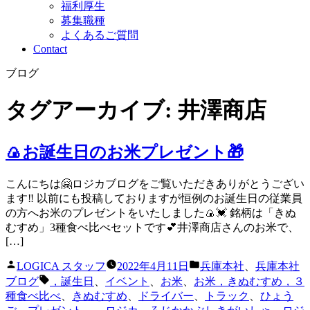
福利厚生
募集職種
よくあるご質問
Contact
ブログ
タグアーカイブ:
井澤商店
🍙お誕生日のお米プレゼント🎁
こんにちは🤗ロジカブログをご覧いただきありがとうござい
ます‼️ 以前にも投稿しておりますが恒例のお誕生日の従業員
の方へお米のプレゼントをいたしました🍙💓 銘柄は「きぬ
むすめ」3種食べ比べセットです💕井澤商店さんのお米で、
[…]
投
カ
LOGICA スタッフ
2022年4月11日
兵庫本社
、
兵庫本社
稿
テ
タ
ブログ
，誕生日
、
イベント
、
お米
、
お米，きぬむすめ，３
者:
ゴ
グ:
種食べ比べ
、
きぬむすめ
、
ドライバー
、
トラック
、
ひょう
リ