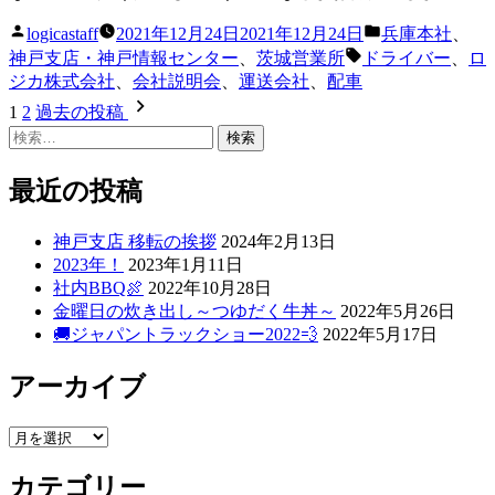
投
カ
logicastaff
2021年12月24日
2021年12月24日
兵庫本社
、
稿
テ
タ
神戸支店・神戸情報センター
、
茨城営業所
ドライバー
、
ロ
者:
ゴ
グ:
ジカ株式会社
、
会社説明会
、
運送会社
、
配車
リ
投
1
2
過去の投稿
ー:
検
稿
索:
の
最近の投稿
ペ
神戸支店 移転の挨拶
2024年2月13日
ー
2023年！
2023年1月11日
ジ
社内BBQ🍖
2022年10月28日
金曜日の炊き出し～つゆだく牛丼～
2022年5月26日
送
🚚ジャパントラックショー2022💨
2022年5月17日
り
アーカイブ
ア
ー
カテゴリー
カ