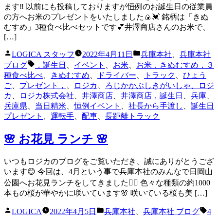
ます‼️ 以前にも投稿しておりますが恒例のお誕生日の従業員
の方へお米のプレゼントをいたしました🍙💓 銘柄は「きぬ
むすめ」3種食べ比べセットです💕井澤商店さんのお米で、
[…]
投
カ
LOGICA スタッフ
2022年4月11日
兵庫本社
、
兵庫本社
稿
テ
タ
ブログ
，誕生日
、
イベント
、
お米
、
お米，きぬむすめ，３
者:
ゴ
グ:
種食べ比べ
、
きぬむすめ
、
ドライバー
、
トラック
、
ひょう
リ
ご
、
プレゼント，
、
ロジカ
、
ろじかかぶしきがいしゃ、ロジ
ー:
カ
、
ロジカ株式会社
、
井澤商店
、
井澤商店，誕生日
、
兵庫
、
兵庫県
、
当日精米
、
恒例イベント
、
社長から手渡し
、
誕生日
プレゼント
、
運転手
、
配車
、
長距離トラック
🌸 お花見 ランチ 🌸
いつもロジカのブログをご覧いただき、誠にありがとうござ
います😊 今回は、4月という事で兵庫本社のみんなで日岡山
公園へお花見ランチをしてきました✌🏻 色々な種類の約1000
本もの桜が華やかに咲いています🌸 咲いている桜も美 […]
投
カ
タ
LOGICA
2022年4月5日
兵庫本社
、
兵庫本社 ブログ
4