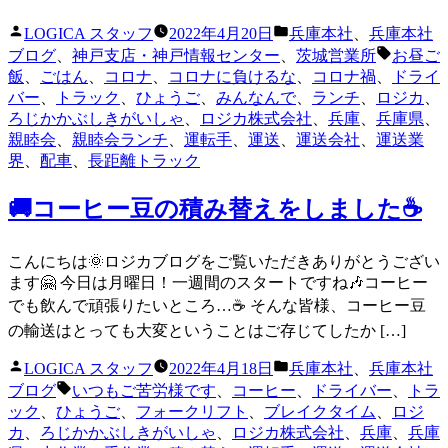
投
カ
LOGICA スタッフ
2022年4月20日
兵庫本社
、
兵庫本社
稿
テ
タ
ブログ
、
神戸支店・神戸情報センター
、
茨城営業所
お昼ご
者:
ゴ
グ:
飯
、
ごはん
、
コロナ
、
コロナに負けるな
、
コロナ禍
、
ドライ
リ
バー
、
トラック
、
ひょうご
、
みんなんで
、
ランチ
、
ロジカ
、
ー:
ろじかかぶしきがいしゃ
、
ロジカ株式会社
、
兵庫
、
兵庫県
、
親睦会
、
親睦会ランチ
、
運転手
、
運送
、
運送会社
、
運送業
界
、
配車
、
長距離トラック
🚚コーヒー豆の積み替えをしました☕
こんにちは🌞ロジカブログをご覧いただきありがとうござい
ます🤗 今日は月曜日！一週間のスタートですね🎶コーヒー
でも飲んで頑張りたいところ…☕ そんな皆様、コーヒー豆
の輸送はとっても大変ということはご存じてしたか […]
投
カ
LOGICA スタッフ
2022年4月18日
兵庫本社
、
兵庫本社
稿
テ
タ
ブログ
いつもご苦労様です
、
コーヒー
、
ドライバー
、
トラ
者:
ゴ
グ:
ック
、
ひょうご
、
フォークリフト
、
ブレイクタイム
、
ロジ
リ
カ
、
ろじかかぶしきがいしゃ
、
ロジカ株式会社
、
兵庫
、
兵庫