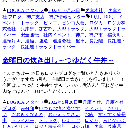
投
カ
LOGICA スタッフ
2022年10月28日
兵庫本社
、
兵庫本
稿
テ
タ
社 ブログ
、
神戸支店・神戸情報センター
10月
、
BBQ
、
イ
者:
ゴ
グ:
ベント
、
トラック
、
ビンゴ
、
ビンゴ大会
、
ロジカ
、
ロジカ株
リ
式会社
、
兵庫県
、
加古郡
、
大型トラック
、
大型トラックドラ
ー:
イバー
、
安全運転
、
社内イベント
、
神戸
、
神戸市
、
稲美町
、
運転好き
、
運輸
、
運送
、
運送会社
、
配車
、
長距離
、
長距離ト
ラック
、
長距離トラックドライバー
金曜日の炊き出し～つゆだく牛丼～
こんにちは🌞 本日もロジカブログをご覧いただきありがと
うございます😌 5月も、金曜日に炊き出しを行いました！！
今回は… つゆだく牛丼です🍚 しっかり煮込んだ玉ねぎと牛
肉をごはんと一緒にいただく… […]
投
カ
LOGICA スタッフ
2022年5月26日
兵庫本社
、
兵庫本社
稿
テ
タ
ブログ
、
未分類
いつもお疲れ様です
、
イベント
、
おいし
者:
ゴ
グ:
い
、
おおきくなぁれ
、
おかえりなさい
、
お肉
、
すくすく成長
リ
中
、
ドライバー
、
トラック
、
ひょうご
、
ロジカ
、
ろじかかぶ
ー:
しきがいしゃ
、
ロジカ株式会社
、
ロジカ畑
、
兵庫
、
兵庫県
、