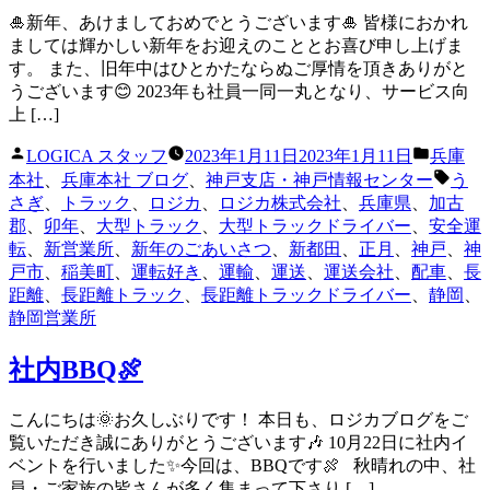
🎍新年、あけましておめでとうございます🎍 皆様におかれ
ましては輝かしい新年をお迎えのこととお喜び申し上げま
す。 また、旧年中はひとかたならぬご厚情を頂きありがと
うございます😊 2023年も社員一同一丸となり、サービス向
上 […]
投
カ
LOGICA スタッフ
2023年1月11日
2023年1月11日
兵庫
稿
テ
タ
本社
、
兵庫本社 ブログ
、
神戸支店・神戸情報センター
う
者:
ゴ
グ:
さぎ
、
トラック
、
ロジカ
、
ロジカ株式会社
、
兵庫県
、
加古
リ
郡
、
卯年
、
大型トラック
、
大型トラックドライバー
、
安全運
ー:
転
、
新営業所
、
新年のごあいさつ
、
新都田
、
正月
、
神戸
、
神
戸市
、
稲美町
、
運転好き
、
運輸
、
運送
、
運送会社
、
配車
、
長
距離
、
長距離トラック
、
長距離トラックドライバー
、
静岡
、
静岡営業所
社内BBQ🍖
こんにちは🌞お久しぶりです！ 本日も、ロジカブログをご
覧いただき誠にありがとうございます🎶 10月22日に社内イ
ベントを行いました✨今回は、BBQです🍖 秋晴れの中、社
員・ご家族の皆さんが多く集まって下さり […]