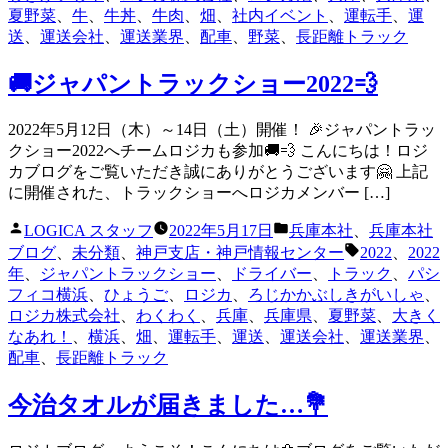
夏野菜
、
牛
、
牛丼
、
牛肉
、
畑
、
社内イベント
、
運転手
、
運
送
、
運送会社
、
運送業界
、
配車
、
野菜
、
長距離トラック
🚚ジャパントラックショー2022💨
2022年5月12日（木）～14日（土）開催！ 🎉ジャパントラッ
クショー2022へチームロジカも参加🚚💨 こんにちは！ロジ
カブログをご覧いただき誠にありがとうございます🤗 上記
に開催された、トラックショーへロジカメンバー […]
投
カ
LOGICA スタッフ
2022年5月17日
兵庫本社
、
兵庫本社
稿
テ
タ
ブログ
、
未分類
、
神戸支店・神戸情報センター
2022
、
2022
者:
ゴ
グ:
年
、
ジャパントラックショー
、
ドライバー
、
トラック
、
パシ
リ
フィコ横浜
、
ひょうご
、
ロジカ
、
ろじかかぶしきがいしゃ
、
ー:
ロジカ株式会社
、
わくわく
、
兵庫
、
兵庫県
、
夏野菜
、
大きく
なあれ！
、
横浜
、
畑
、
運転手
、
運送
、
運送会社
、
運送業界
、
配車
、
長距離トラック
今治タオルが届きました…💐