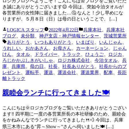
ロジカブログへようこそ！こんにちは🌼ブログをご覧いただ
き誠にありがとうございます😌 今回は、突如今治タオルが
各営業所の女性陣に届きました…🤔 なんと！少し早めにな
りますが、５月８日（日）は母の日ということで、 […]
投
カ
LOGICA スタッフ
2022年4月22日
兵庫本社
、
兵庫本社
稿
テ
ブログ
、
未分類
、
神戸支店・神戸情報センター
、
茨城営業所
者:
ゴ
タ
ありがとう
、
いつもありがとう
、
いまばり
、
いんじゃん
、
リ
グ:
うれしい
、
おかあさん
、
お母さん
、
カーネーション
、
じゃん
ー:
けん
、
タオル
、
ドライバー
、
トラック
、
ひょうご
、
ロジカ
、
ろじかかぶしきがいしゃ
、
ロジカ株式会社
、
今治タオル
、
兵
庫
、
兵庫県
、
母の日
、
社長
、
社長ありがとう
、
社長からのプ
レゼント
、
運転手
、
運送
、
運送会社
、
運送業界
、
配車
、
長距
離トラック
親睦会ランチに行ってきました🍽️
こんにちは🌞ロジカブログをご覧いただきありがとうござい
ます‼️ 四半期に一度の各営業所長の本社研修のため、親睦会
をかねみんなでランチに行ってきました🍴💨 今回は、兵庫
県三木市にある”昇～Show～”さんへ伺いました🍽️ […]