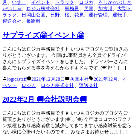
稿
テ
グ:
月
、
いすゞ
、
イベント
、
トラック
、
ロジカ
、
ろじかかぶしき
者:
ゴ
がいしゃ
、
ロジカ株式会社
、
事務員
、
兵庫
、
加古川
、
大型ト
リ
ラック
、
日岡山公園
、
日野
、
桜
、
花見
、
運行管理
、
運転手
、
ー:
運送会社
、
長距離
サプライズ🤗イベント🤗
こんにちはロジカ事務員です👩 いつもブログをご覧頂きあ
りがとうございます。 今回は..事務員さん全員でドライバー
さんにサプライズイベントをしました。 ドライバーさんに
喜んでもらえる事を考えながらドキドキです..(❤´艸｀ […]
投
カ
タ
logicastaff
2021年12月28日
兵庫本社
2021年12月
、
イ
稿
テ
グ:
ベント
、
ロジカ
、
ロジカ株式会社
、
運送会社
者:
ゴ
リ
2022年2月 🚚会社説明会🚚
ー:
こんにちはロジカ事務員です👧 いつもロジカのブログをご
覧頂きありがとうございます(❁´◡`❁) 今年はコロナのワクチ
ン接種もあり感染者数も減少してきてますが感染対策を怠ら
ない様に心掛けたいものです。 みなさまお待たせしま […]