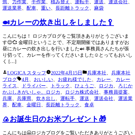
ー:
県
、
力作業
、
手作業
、
積み替え
、
運転手
、
運送
、
運送会社
、
運送業界
、
配車
、
重い
、
長距離トラック
、
麻袋
🍛カレーの炊き出しをしました🥄
こんにちは！ ロジカブログをご覧頂きありがとうございま
す😌💞 金曜日ということで、不定期開催ではありますがお
昼にカレーの炊き出しを行いました🍛 事務員さんたちが張
り切って、カレーを作ってくださいました☺️とってもおいし
く […]
投
カ
LOGICA スタッフ
2022年4月15日
兵庫本社
、
兵庫本社
稿
テ
タ
ブログ
4月
、
おいしい
、
お疲れ様でした
、
カレー
、
カレー
者:
ゴ
グ:
ライス
、
ドライバー
、
トラック
、
ひょうご
、
ロジカ
、
ろじか
リ
かぶしきがいしゃ、ロジカ
、
ロジカ株式会社
、
事務員提案
、
ー:
兵庫
、
兵庫県
、
炊き出し
、
運転手
、
運送
、
運送会社
、
運送業
界
、
配車
、
金曜日
、
長距離トラック
、
食卓
🍙お誕生日のお米プレゼント🎁
こんにちは🤗ロジカブログをご覧いただきありがとうござい