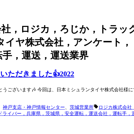
会社，ロジカ，ろじか，トラッ
タイヤ株式会社，アンケート，
転手，運送，運送業界
ただきました👍2022
とうございます🎶 今回は、日本ミシュランタイヤ株式会社様
タ
、
神戸支店・神戸情報センター
、
茨城営業所
ロジカ株式会社
グ:
ドライバー，兵庫県，茨城県，安全運転，運送会社，運転手，