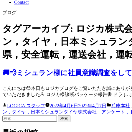
Contact
ブログ
タグアーカイブ:
ロジカ株式
ン，タイヤ，日本ミシュラン
県，安全運転，運送会社，運
🚚💨ミシュラン様に社員意識調査をしてい
こんにちは😊本日もロジカブログをご覧いただき誠にありが
ていただきました💪 ロジカ様診断パッケージ報告書 ドラ […]
投
カ
LOGICA スタッフ
2022年4月6日
2022年4月7日
兵庫本社
稿
テ
ン，タイヤ，日本ミシュランタイヤ株式会社，アンケート，
者:
ゴ
検
リ
索:
ー: