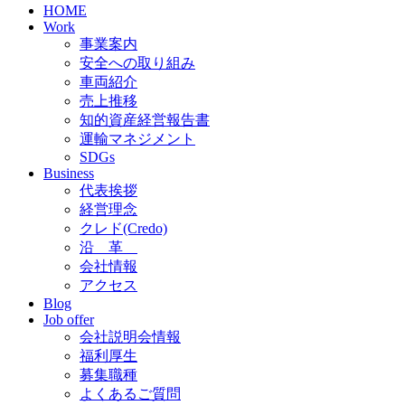
HOME
Work
事業案内
安全への取り組み
車両紹介
売上推移
知的資産経営報告書
運輸マネジメント
SDGs
Business
代表挨拶
経営理念
クレド(Credo)
沿 革
会社情報
アクセス
Blog
Job offer
会社説明会情報
福利厚生
募集職種
よくあるご質問