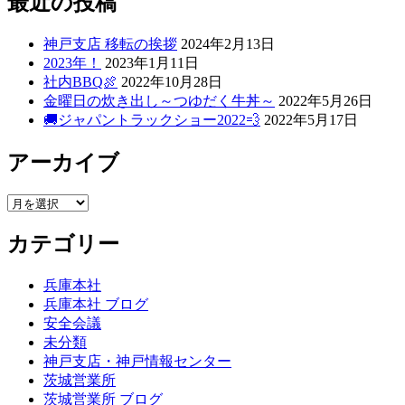
最近の投稿
神戸支店 移転の挨拶
2024年2月13日
2023年！
2023年1月11日
社内BBQ🍖
2022年10月28日
金曜日の炊き出し～つゆだく牛丼～
2022年5月26日
🚚ジャパントラックショー2022💨
2022年5月17日
アーカイブ
ア
ー
カテゴリー
カ
イ
ブ
兵庫本社
兵庫本社 ブログ
安全会議
未分類
神戸支店・神戸情報センター
茨城営業所
茨城営業所 ブログ