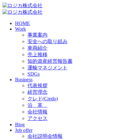
HOME
Work
事業案内
安全への取り組み
車両紹介
売上推移
知的資産経営報告書
運輸マネジメント
SDGs
Business
代表挨拶
経営理念
クレド(Credo)
沿 革
会社情報
アクセス
Blog
Job offer
会社説明会情報