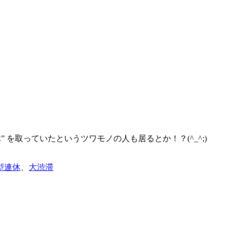
 を取っていたというツワモノの人も居るとか！？(^_^;)
型連休
、
大渋滞