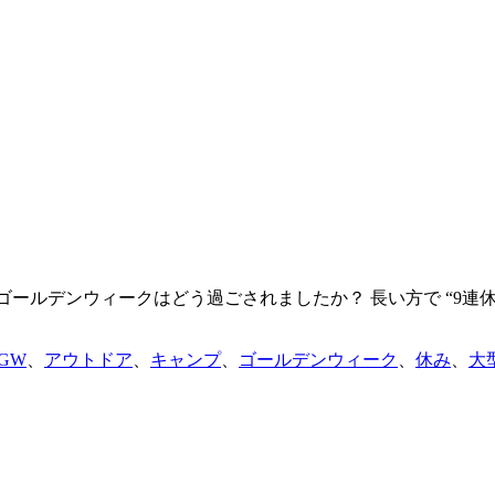
ールデンウィークはどう過ごされましたか？ 長い方で “9連休”
タ
GW
、
アウトドア
、
キャンプ
、
ゴールデンウィーク
、
休み
、
大
グ: