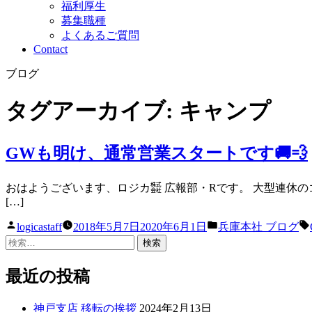
福利厚生
募集職種
よくあるご質問
Contact
ブログ
タグアーカイブ:
キャンプ
GWも明け、通常営業スタートです🚚💨
おはようございます、ロジカ㍿ 広報部・Rです。 大型連休のゴ
[…]
投
カ
logicastaff
2018年5月7日
2020年6月1日
兵庫本社 ブログ
稿
テ
検
者:
ゴ
索:
リ
最近の投稿
ー:
神戸支店 移転の挨拶
2024年2月13日