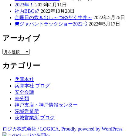
2023年！
2023年1月11日
社内BBQ🍖
2022年10月28日
金曜日の炊き出し～つゆだく牛丼～
2022年5月26日
🚚ジャパントラックショー2022💨
2022年5月17日
アーカイブ
ア
ー
カテゴリー
カ
イ
ブ
兵庫本社
兵庫本社 ブログ
安全会議
未分類
神戸支店・神戸情報センター
茨城営業所
茨城営業所 ブログ
ロジカ株式会社 / LOGICA
,
Proudly powered by WordPress.