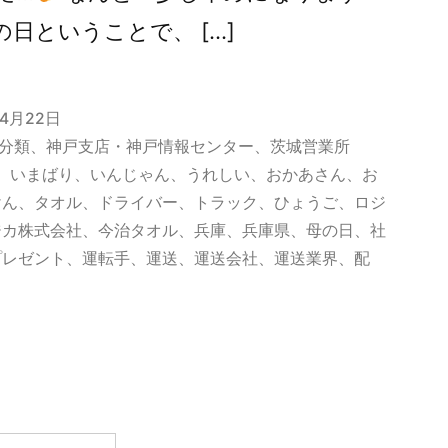
日ということで、 […]
年4月22日
分類
、
神戸支店・神戸情報センター
、
茨城営業所
、
いまばり
、
いんじゃん
、
うれしい
、
おかあさん
、
お
けん
、
タオル
、
ドライバー
、
トラック
、
ひょうご
、
ロジ
ジカ株式会社
、
今治タオル
、
兵庫
、
兵庫県
、
母の日
、
社
プレゼント
、
運転手
、
運送
、
運送会社
、
運送業界
、
配