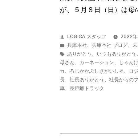
が、５月８日（日）は母の
投
LOGICA スタッフ
2022
稿
カ
兵庫本社
、
兵庫本社 ブログ
、
未
者:
テ
タ
ありがとう
、
いつもありがとう
ゴ
グ:
母さん
、
カーネーション
、
じゃん
リ
カ
、
ろじかかぶしきがいしゃ
、
ロ
ー:
長
、
社長ありがとう
、
社長からの
車
、
長距離トラック