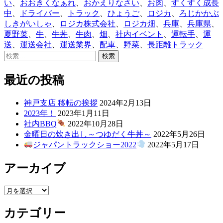
者:
ゴ
グ:
い
、
おおきくなぁれ
、
おかえりなさい
、
お肉
、
すくすく成長
リ
中
、
ドライバー
、
トラック
、
ひょうご
、
ロジカ
、
ろじかかぶ
ー:
しきがいしゃ
、
ロジカ株式会社
、
ロジカ畑
、
兵庫
、
兵庫県
、
夏野菜
、
牛
、
牛丼
、
牛肉
、
畑
、
社内イベント
、
運転手
、
運
送
、
運送会社
、
運送業界
、
配車
、
野菜
、
長距離トラック
検
索:
最近の投稿
神戸支店 移転の挨拶
2024年2月13日
2023年！
2023年1月11日
社内BBQ
2022年10月28日
金曜日の炊き出し～つゆだく牛丼～
2022年5月26日
ジャパントラックショー2022
2022年5月17日
アーカイブ
ア
ー
カテゴリー
カ
イ