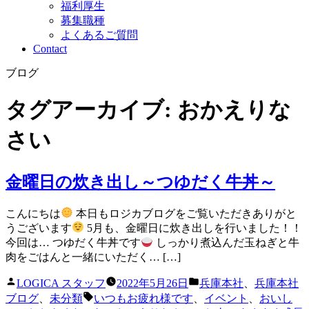
福利厚生
募集職種
よくあるご質問
Contact
ブログ
タグアーカイブ:
おかえりな
さい
金曜日の炊き出し～つゆだく牛丼～
こんにちは
本日もロジカブログをご覧いただきありがと
うございます
5月も、金曜日に炊き出しを行いました！！
今回は… つゆだく牛丼です
しっかり煮込んだ玉ねぎと牛
肉をごはんと一緒にいただく… […]
投
カ
LOGICA スタッフ
2022年5月26日
兵庫本社
、
兵庫本社
稿
テ
タ
ブログ
、
未分類
いつもお疲れ様です
、
イベント
、
おいし