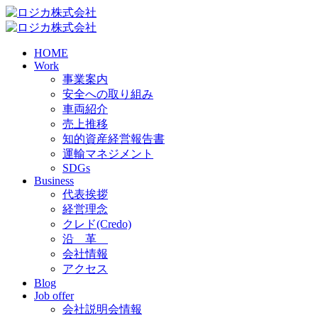
HOME
Work
事業案内
安全への取り組み
車両紹介
売上推移
知的資産経営報告書
運輸マネジメント
SDGs
Business
代表挨拶
経営理念
クレド(Credo)
沿 革
会社情報
アクセス
Blog
Job offer
会社説明会情報