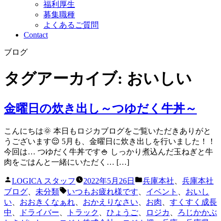
福利厚生
募集職種
よくあるご質問
Contact
ブログ
タグアーカイブ:
おいしい
金曜日の炊き出し～つゆだく牛丼～
こんにちは🌞 本日もロジカブログをご覧いただきありがと
うございます😌 5月も、金曜日に炊き出しを行いました！！
今回は… つゆだく牛丼です🍚 しっかり煮込んだ玉ねぎと牛
肉をごはんと一緒にいただく… […]
投
カ
LOGICA スタッフ
2022年5月26日
兵庫本社
、
兵庫本社
稿
テ
タ
ブログ
、
未分類
いつもお疲れ様です
、
イベント
、
おいし
者:
ゴ
グ:
い
、
おおきくなぁれ
、
おかえりなさい
、
お肉
、
すくすく成長
リ
中
、
ドライバー
、
トラック
、
ひょうご
、
ロジカ
、
ろじかかぶ