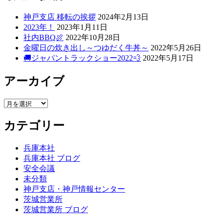
神戸支店 移転の挨拶
2024年2月13日
2023年！
2023年1月11日
社内BBQ🍖
2022年10月28日
金曜日の炊き出し～つゆだく牛丼～
2022年5月26日
🚚ジャパントラックショー2022💨
2022年5月17日
アーカイブ
ア
ー
カテゴリー
カ
イ
ブ
兵庫本社
兵庫本社 ブログ
安全会議
未分類
神戸支店・神戸情報センター
茨城営業所
茨城営業所 ブログ