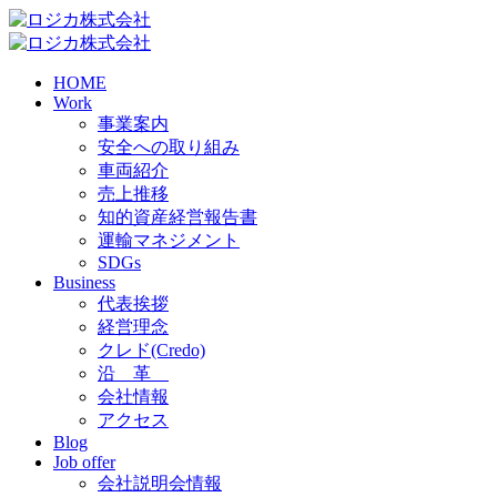
HOME
Work
事業案内
安全への取り組み
車両紹介
売上推移
知的資産経営報告書
運輸マネジメント
SDGs
Business
代表挨拶
経営理念
クレド(Credo)
沿 革
会社情報
アクセス
Blog
Job offer
会社説明会情報