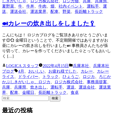
ー:
しきがいしゃ
、
ロジカ株式会社
、
ロジカ畑
、
兵庫
、
兵庫県
、
夏野菜
、
牛
、
牛丼
、
牛肉
、
畑
、
社内イベント
、
運転手
、
運
送
、
運送会社
、
運送業界
、
配車
、
野菜
、
長距離トラック
🍛カレーの炊き出しをしました🥄
こんにちは！ ロジカブログをご覧頂きありがとうございま
す😌💞 金曜日ということで、不定期開催ではありますがお
昼にカレーの炊き出しを行いました🍛 事務員さんたちが張
り切って、カレーを作ってくださいました☺️とってもおいし
く […]
投
カ
LOGICA スタッフ
2022年4月15日
兵庫本社
、
兵庫本社
稿
テ
タ
ブログ
4月
、
おいしい
、
お疲れ様でした
、
カレー
、
カレー
者:
ゴ
グ:
ライス
、
ドライバー
、
トラック
、
ひょうご
、
ロジカ
、
ろじか
リ
かぶしきがいしゃ、ロジカ
、
ロジカ株式会社
、
事務員提案
、
ー:
兵庫
、
兵庫県
、
炊き出し
、
運転手
、
運送
、
運送会社
、
運送業
界
、
配車
、
金曜日
、
長距離トラック
、
食卓
検
索:
最近の投稿