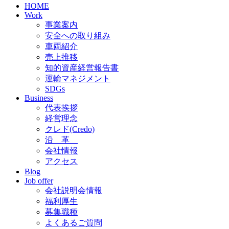
HOME
Work
事業案内
安全への取り組み
車両紹介
売上推移
知的資産経営報告書
運輸マネジメント
SDGs
Business
代表挨拶
経営理念
クレド(Credo)
沿 革
会社情報
アクセス
Blog
Job offer
会社説明会情報
福利厚生
募集職種
よくあるご質問