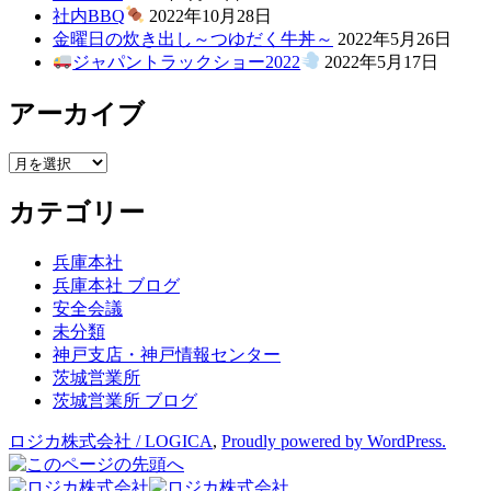
社内BBQ
2022年10月28日
金曜日の炊き出し～つゆだく牛丼～
2022年5月26日
ジャパントラックショー2022
2022年5月17日
アーカイブ
ア
ー
カテゴリー
カ
イ
ブ
兵庫本社
兵庫本社 ブログ
安全会議
未分類
神戸支店・神戸情報センター
茨城営業所
茨城営業所 ブログ
ロジカ株式会社 / LOGICA
,
Proudly powered by WordPress.