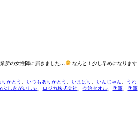
業所の女性陣に届きました…
なんと！少し早めになります
タ
ありがとう
、
いつもありがとう
、
いまばり
、
いんじゃん
、
うれ
:
かぶしきがいしゃ
、
ロジカ株式会社
、
今治タオル
、
兵庫
、
兵庫