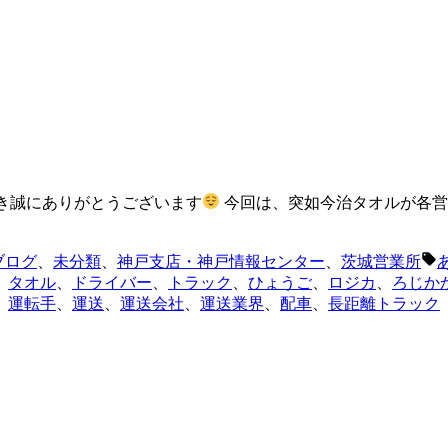
き誠にありがとうございます
今回は、突如今治タオルが各営
ブログ
、
未分類
、
神戸支店・神戸情報センター
、
茨城営業所
グ
、
タオル
、
ドライバー
、
トラック
、
ひょうご
、
ロジカ
、
ろじか
、
運転手
、
運送
、
運送会社
、
運送業界
、
配車
、
長距離トラック