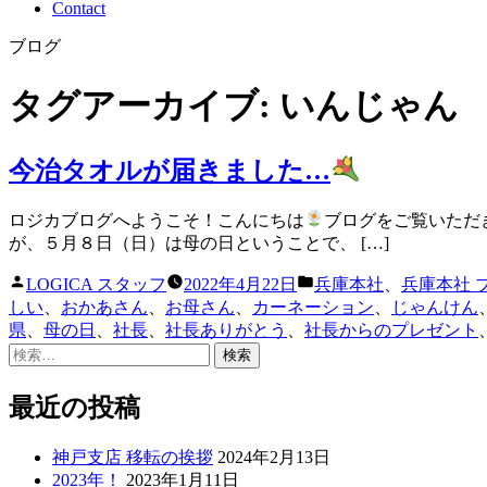
Contact
ブログ
タグアーカイブ:
いんじゃん
今治タオルが届きました…
ロジカブログへようこそ！こんにちは
ブログをご覧いただ
が、５月８日（日）は母の日ということで、 […]
投
カ
LOGICA スタッフ
2022年4月22日
兵庫本社
、
兵庫本社 
稿
テ
しい
、
おかあさん
、
お母さん
、
カーネーション
、
じゃんけん
者:
ゴ
県
、
母の日
、
社長
、
社長ありがとう
、
社長からのプレゼント
リ
検
ー:
索:
最近の投稿
神戸支店 移転の挨拶
2024年2月13日
2023年！
2023年1月11日