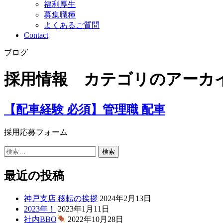
福利厚生
募集職種
よくあるご質問
Contact
ブログ
採用情報 カテゴリのアーカイ
【配車経験 必須】管理職 配車
採用応募フォーム
検
索:
最近の投稿
神戸支店 移転の挨拶
2024年2月13日
2023年！
2023年1月11日
社内BBQ
2022年10月28日