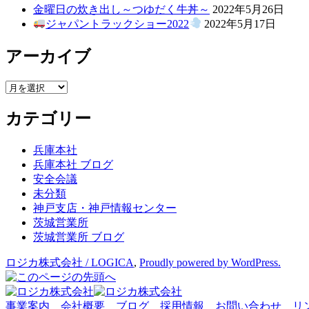
金曜日の炊き出し～つゆだく牛丼～
2022年5月26日
ジャパントラックショー2022
2022年5月17日
アーカイブ
ア
ー
カテゴリー
カ
イ
ブ
兵庫本社
兵庫本社 ブログ
安全会議
未分類
神戸支店・神戸情報センター
茨城営業所
茨城営業所 ブログ
ロジカ株式会社 / LOGICA
,
Proudly powered by WordPress.
事業案内
会社概要
ブログ
採用情報
お問い合わせ
リ