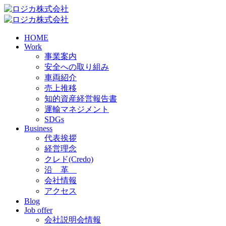
HOME
Work
事業案内
安全への取り組み
車両紹介
売上推移
知的資産経営報告書
運輸マネジメント
SDGs
Business
代表挨拶
経営理念
クレド(Credo)
沿 革
会社情報
アクセス
Blog
Job offer
会社説明会情報