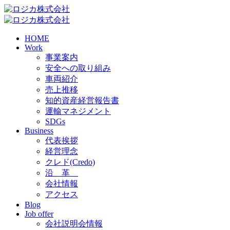
HOME
Work
事業案内
安全への取り組み
車両紹介
売上推移
知的資産経営報告書
運輸マネジメント
SDGs
Business
代表挨拶
経営理念
クレド(Credo)
沿 革
会社情報
アクセス
Blog
Job offer
会社説明会情報