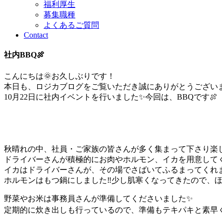
福利厚生
募集職種
よくあるご質問
Contact
社内BBQ🍖
こんにちは🌞お久しぶりです！
本日も、ロジカブログをご覧いただき誠にありがとうございま
10月22日に社内イベントを行いました✨今回は、BBQです🍖
秋晴れの中、社員・ご家族の皆さんが多く集まって下さり楽し
ドライバーさんが積極的にお肉やホルモン、イカを用意してく
イカはドライバーさんが、その場でさばいてふるまってくれま
ホルモンはもつ鍋にしました‼少し肌寒くなってきたので、ほ
野菜やお米は事務員さんが準備してくださいました✨
定期的に炊き出しも行っているので、準備もテキパキと素早く