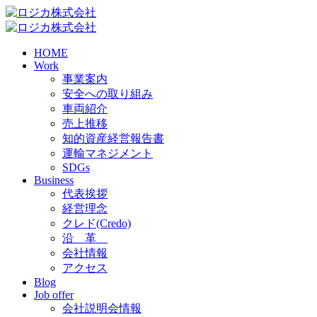
HOME
Work
事業案内
安全への取り組み
車両紹介
売上推移
知的資産経営報告書
運輸マネジメント
SDGs
Business
代表挨拶
経営理念
クレド(Credo)
沿 革
会社情報
アクセス
Blog
Job offer
会社説明会情報