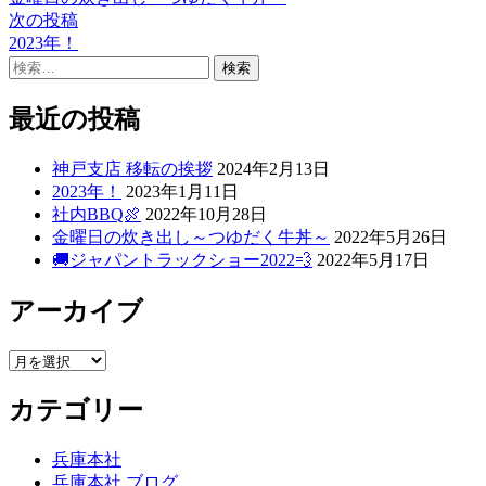
稿
投
次
次の投稿
稿:
の
2023年！
ナ
検
投
ビ
索:
稿:
ゲ
最近の投稿
ー
神戸支店 移転の挨拶
2024年2月13日
シ
2023年！
2023年1月11日
社内BBQ🍖
2022年10月28日
ョ
金曜日の炊き出し～つゆだく牛丼～
2022年5月26日
ン
🚚ジャパントラックショー2022💨
2022年5月17日
アーカイブ
ア
ー
カテゴリー
カ
イ
ブ
兵庫本社
兵庫本社 ブログ