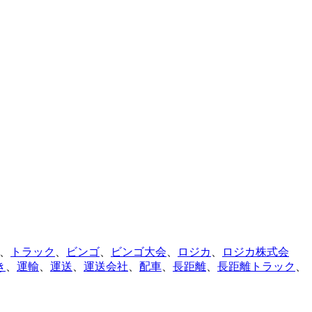
、
トラック
、
ビンゴ
、
ビンゴ大会
、
ロジカ
、
ロジカ株式会
き
、
運輸
、
運送
、
運送会社
、
配車
、
長距離
、
長距離トラック
、