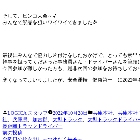
そして、ビンゴ大会～🎵
みんなで景品を狙いワイワイできました🎉
最後にみんなで協力し片付けをしたおかげで、とっても素早
幹事を担ってくださった事務員さん・ドライバーさんを筆頭に
今回参加が難しかった方も、是非次回の参加をお待ちしており
寒くなってまいりましたが、安全運転！健康第一！に2022年も
投
カ
LOGICA スタッフ
2022年10月28日
兵庫本社
、
兵庫本社
稿
テ
社
、
兵庫県
、
加古郡
、
大型トラック
、
大型トラックドライバ
者:
ゴ
長距離トラックドライバー
リ
前
前の投稿
投
ー:
の
金曜日の炊き出し～つゆだく牛丼～