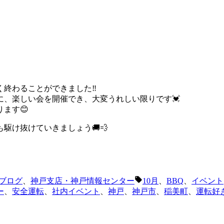
く終わることができました‼
、楽しい会を開催でき、大変うれしい限りです💓
ます😊
駆け抜けていきましょう🚚💨
タ
 ブログ
、
神戸支店・神戸情報センター
10月
、
BBQ
、
イベント
グ:
ー
、
安全運転
、
社内イベント
、
神戸
、
神戸市
、
稲美町
、
運転好