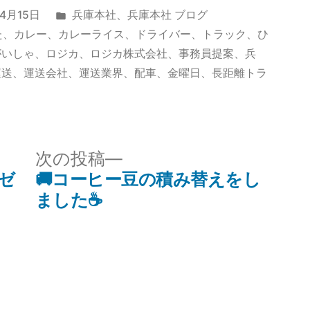
カ
年4月15日
兵庫本社
、
兵庫本社 ブログ
テ
た
、
カレー
、
カレーライス
、
ドライバー
、
トラック
、
ひ
ゴ
がいしゃ、ロジカ
、
ロジカ株式会社
、
事務員提案
、
兵
リ
運送
、
運送会社
、
運送業界
、
配車
、
金曜日
、
長距離トラ
ー:
次
次の投稿
の
ゼ
🚚コーヒー豆の積み替えをし
投
ました☕
稿: