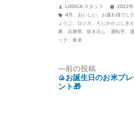
投
LOGICA スタッフ
2022
稿
タ
4月
、
おいしい
、
お疲れ様でし
者:
グ:
ょうご
、
ロジカ
、
ろじかかぶしき
庫
、
兵庫県
、
炊き出し
、
運転手
、
ック
、
食卓
前
前の投稿
の
🍙お誕生日のお米プレ
投
投
ント🎁
稿:
稿
ナ