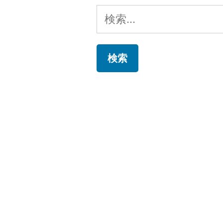
ビ
検
ゲ
索:
ー
シ
ョ
ン