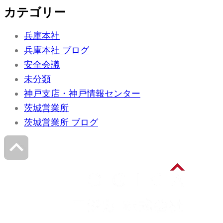
カテゴリー
カ
イ
ブ
兵庫本社
兵庫本社 ブログ
安全会議
未分類
神戸支店・神戸情報センター
茨城営業所
茨城営業所 ブログ