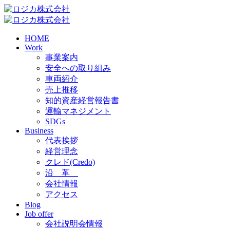
HOME
Work
事業案内
安全への取り組み
車両紹介
売上推移
知的資産経営報告書
運輸マネジメント
SDGs
Business
代表挨拶
経営理念
クレド(Credo)
沿 革
会社情報
アクセス
Blog
Job offer
会社説明会情報