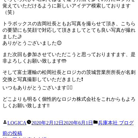
覚えていただけるように新しいアイデア模索しております
（笑）
トラボックスの吉岡社長ともお写真を撮らせて頂き、こちら
の要望にも笑顔で対応して頂きましてとても良い写真が撮れ
ました🤳
ありがとうございました😊
また次回も参加させていただこうと思っておりますます、是
非よろしくお願い致します🤲
そして富士運輸の松岡社長とロジカの茨城営業所所長が名刺
交換と写真撮影していただきました❗️
いつもありがとうございます🙇‍♂️
どこよりも明るく個性的なロジカ株式会社をこれからもよろ
しくお願い致します‼
投
カ
LOGICA
2020年2月12日
2020年6月1日
兵庫本社 ブログ
稿
テ
前
前の投稿
投
者:
ゴ