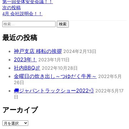
の
第一回全体安全会議！！
リ
稿
投
次
次の投稿
ー:
稿:
の
4月 会社説明会！！
ナ
投
検
ビ
稿:
索:
ゲ
最近の投稿
ー
神戸支店 移転の挨拶
シ
2024年2月13日
2023年！
2023年1月11日
ョ
社内BBQ🍖
2022年10月28日
ン
金曜日の炊き出し～つゆだく牛丼～
2022年5月
26日
🚚ジャパントラックショー2022💨
2022年5月17
日
アーカイブ
ア
ー