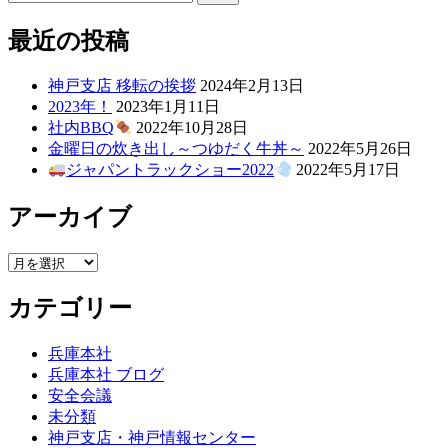
ビ
索:
稿:
ゲ
最近の投稿
ー
神戸支店 移転の挨拶
2024年2月13日
シ
2023年！
2023年1月11日
社内BBQ
2022年10月28日
ョ
金曜日の炊き出し～つゆだく牛丼～
2022年5月26日
ン
ジャパントラックショー2022
2022年5月17日
アーカイブ
ア
ー
カテゴリー
カ
イ
ブ
兵庫本社
兵庫本社 ブログ
安全会議
未分類
神戸支店・神戸情報センター