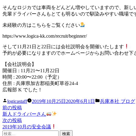
そんなロジカでは車両をどんどん増やしていますので、新し
先輩ドライバーさんもとても明るいので馴染みやすい職場で
未経験の方はこちらをご覧ください
https://www.logica-kk.com/recruit/beginner/
そして11月21日と22日には会社説明会を開催いたします
予約が必要になりますのでホームページからお問い合わせ下
【会社説明会】
開催日 : 11月21〜11月22日
時間 : 20:00〜22:00（予定）
住所 : 兵庫県加古郡稲美町草谷24-4
広報部 K でした！
投
カ
logicastaff
2019年10月25日
2020年6月1日
兵庫本社 ブログ
稿
テ
前
前の投稿
投
者:
ゴ
の
新人ドライバーさん
稿
リ
投
次
次の投稿
ー:
稿:
の
2019年10月の安全会議
ナ
検
投