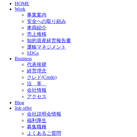
HOME
Work
事業案内
安全への取り組み
車両紹介
売上推移
知的資産経営報告書
運輸マネジメント
SDGs
Business
代表挨拶
経営理念
クレド(Credo)
沿 革
会社情報
アクセス
Blog
Job offer
会社説明会情報
福利厚生
募集職種
よくあるご質問