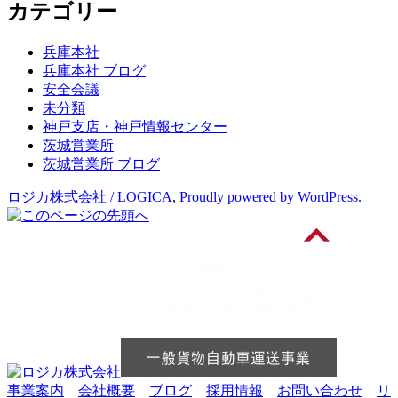
カテゴリー
カ
イ
ブ
兵庫本社
兵庫本社 ブログ
安全会議
未分類
神戸支店・神戸情報センター
茨城営業所
茨城営業所 ブログ
ロジカ株式会社 / LOGICA
,
Proudly powered by WordPress.
事業案内
会社概要
ブログ
採用情報
お問い合わせ
リ