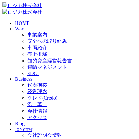
HOME
Work
事業案内
安全への取り組み
車両紹介
売上推移
知的資産経営報告書
運輸マネジメント
SDGs
Business
代表挨拶
経営理念
クレド(Credo)
沿 革
会社情報
アクセス
Blog
Job offer
会社説明会情報