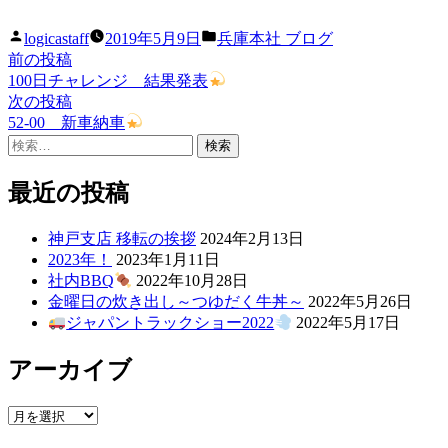
投
カ
logicastaff
2019年5月9日
兵庫本社 ブログ
稿
テ
前
前の投稿
投
者:
ゴ
の
100日チャレンジ 結果発表
稿
リ
投
次
次の投稿
ー:
稿:
の
52-00 新車納車
ナ
検
投
ビ
索:
稿:
ゲ
最近の投稿
ー
神戸支店 移転の挨拶
2024年2月13日
シ
2023年！
2023年1月11日
社内BBQ
2022年10月28日
ョ
金曜日の炊き出し～つゆだく牛丼～
2022年5月26日
ン
ジャパントラックショー2022
2022年5月17日
アーカイブ
ア
ー