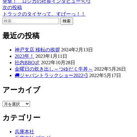
者:
ゴ
の
突撃！ ロジカの社長インタビュー🏃💨
稿
リ
投
次
次の投稿
ー:
稿:
の
トラックのタイヤって、すげーっ！！
ナ
検
投
ビ
索:
稿:
ゲ
最近の投稿
ー
神戸支店 移転の挨拶
2024年2月13日
シ
2023年！
2023年1月11日
社内BBQ🍖
2022年10月28日
ョ
金曜日の炊き出し～つゆだく牛丼～
2022年5月26日
ン
🚚ジャパントラックショー2022💨
2022年5月17日
アーカイブ
ア
ー
カテゴリー
カ
イ
ブ
兵庫本社