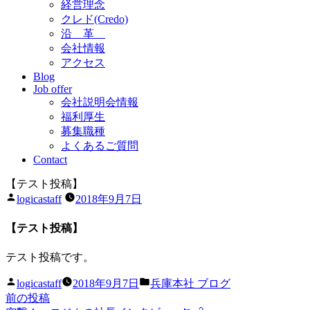
経営理念
クレド(Credo)
沿 革
会社情報
アクセス
Blog
Job offer
会社説明会情報
福利厚生
募集職種
よくあるご質問
Contact
【テスト投稿】
投
logicastaff
2018年9月7日
稿
者:
【テスト投稿】
テスト投稿です。
投
カ
logicastaff
2018年9月7日
兵庫本社 ブログ
稿
テ
前
前の投稿
投