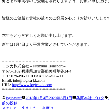
何とぞ昨年同様のご愛顧を賜わりますよう、お願い申し上げ
皆様のご健勝と貴社の益々のご発展を心よりお祈りいたしま
本年もどうぞ宜しくお願い申し上げます。
新年は1月4日より平常営業とさせていただきます。
=-=-=-=-=-=-=-=-=-=-=-=-=-=-=-=-=-=-=
ロジカ株式会社 – Premium Transport –
〒675-1102 兵庫県加古郡稲美町草谷24-4
TEL: 079-496-2110 FAX: 079-496-2111
Email: info@logica-kk.com
URL:
http://www.logica-kk.com
=-=-=-=-=-=-=-=-=-=-=-=-=-=-=-=-=-=-=
投
カ
logicastaff
2018年1月4日
2020年6月1日
兵庫本社 ブログ
稿
テ
前
前の投稿
投
者:
ゴ
の
来ました、来ました！ 今度は……。