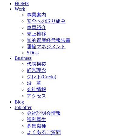
HOME
Work
事業案内
安全への取り組み
車両紹介
売上推移
知的資産経営報告書
運輸マネジメント
SDGs
Business
代表挨拶
経営理念
クレド(Credo)
沿 革
会社情報
アクセス
Blog
Job offer
会社説明会情報
福利厚生
募集職種
よくあるご質問