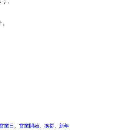
ます。
す。
タ
営業日
、
営業開始
、
挨拶
、
新年
グ: