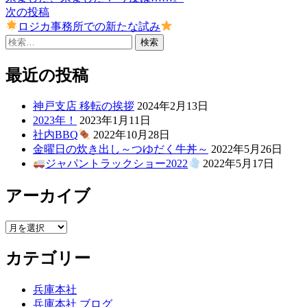
稿
リ
投
次
次の投稿
ー:
稿:
の
ロジカ事務所での新たな試み
ナ
検
投
ビ
索:
稿:
ゲ
最近の投稿
ー
神戸支店 移転の挨拶
2024年2月13日
シ
2023年！
2023年1月11日
社内BBQ
2022年10月28日
ョ
金曜日の炊き出し～つゆだく牛丼～
2022年5月26日
ン
ジャパントラックショー2022
2022年5月17日
アーカイブ
ア
ー
カテゴリー
カ
イ
ブ
兵庫本社
兵庫本社 ブログ