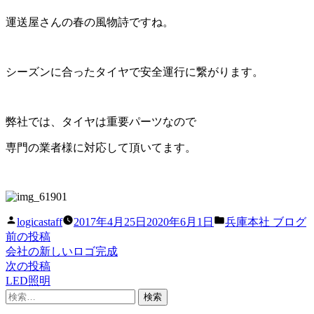
運送屋さんの春の風物詩ですね。
シーズンに合ったタイヤで安全運行に繋がります。
弊社では、タイヤは重要パーツなので
専門の業者様に対応して頂いてます。
投
カ
logicastaff
2017年4月25日
2020年6月1日
兵庫本社 ブログ
稿
テ
前
前の投稿
投
者:
ゴ
の
会社の新しいロゴ完成
稿
リ
投
次
次の投稿
ー:
稿:
の
LED照明
ナ
検
投
ビ
索:
稿: