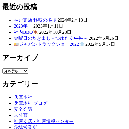
ゲ
最近の投稿
ー
神戸支店 移転の挨拶
2024年2月13日
シ
2023年！
2023年1月11日
社内BBQ
2022年10月28日
ョ
金曜日の炊き出し～つゆだく牛丼～
2022年5月26日
ン
ジャパントラックショー2022
2022年5月17日
アーカイブ
ア
ー
カテゴリー
カ
イ
ブ
兵庫本社
兵庫本社 ブログ
安全会議
未分類
神戸支店・神戸情報センター
茨城営業所