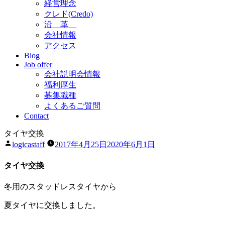
経営理念
クレド(Credo)
沿 革
会社情報
アクセス
Blog
Job offer
会社説明会情報
福利厚生
募集職種
よくあるご質問
Contact
タイヤ交換
投
logicastaff
2017年4月25日
2020年6月1日
稿
者:
タイヤ交換
冬用のスタッドレスタイヤから
夏タイヤに交換しました。