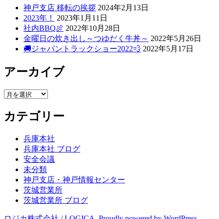
ゲ
神戸支店 移転の挨拶
2024年2月13日
2023年！
2023年1月11日
ー
社内BBQ🍖
2022年10月28日
シ
金曜日の炊き出し～つゆだく牛丼～
2022年5月26日
🚚ジャパントラックショー2022💨
2022年5月17日
ョ
ン
アーカイブ
ア
ー
カテゴリー
カ
イ
ブ
兵庫本社
兵庫本社 ブログ
安全会議
未分類
神戸支店・神戸情報センター
茨城営業所
茨城営業所 ブログ
ロジカ株式会社 / LOGICA
,
Proudly powered by WordPress.