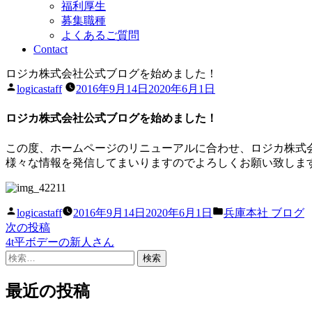
福利厚生
募集職種
よくあるご質問
Contact
ロジカ株式会社公式ブログを始めました！
投
logicastaff
2016年9月14日
2020年6月1日
稿
者:
ロジカ株式会社公式ブログを始めました！
この度、ホームページのリニューアルに合わせ、ロジカ株式
様々な情報を発信してまいりますのでよろしくお願い致しま
投
カ
logicastaff
2016年9月14日
2020年6月1日
兵庫本社 ブログ
稿
テ
次
次の投稿
投
者:
ゴ
の
4t平ボデーの新人さん
稿
リ
検
投
ー:
索:
稿:
ナ
最近の投稿
ビ