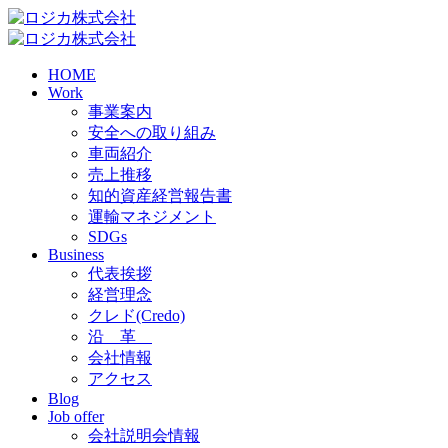
HOME
Work
事業案内
安全への取り組み
車両紹介
売上推移
知的資産経営報告書
運輸マネジメント
SDGs
Business
代表挨拶
経営理念
クレド(Credo)
沿 革
会社情報
アクセス
Blog
Job offer
会社説明会情報